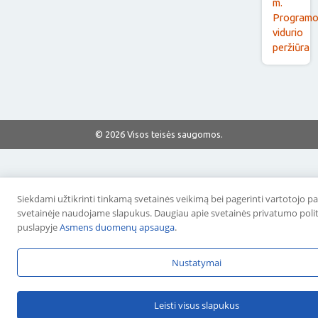
m.
Program
vidurio
peržiūra
© 2026 Visos teisės saugomos.
Siekdami užtikrinti tinkamą svetainės veikimą bei pagerinti vartotojo pati
svetainėje naudojame slapukus. Daugiau apie svetainės privatumo politi
puslapyje
Asmens duomenų apsauga
.
Nustatymai
Leisti visus slapukus