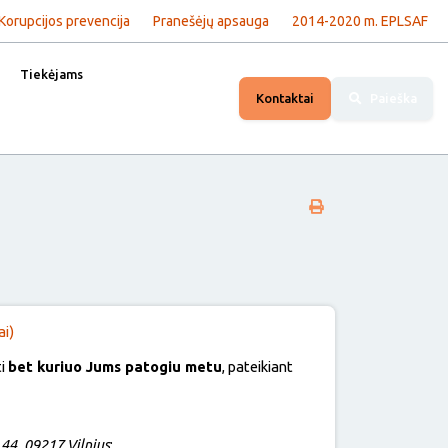
Korupcijos prevencija
Pranešėjų apsauga
2014-2020 m. EPLSAF
Tiekėjams
Kontaktai
Paieška
ai)
ti
bet kuriuo Jums patogiu metu
, pateikiant
 44, 09217 Vilnius
;