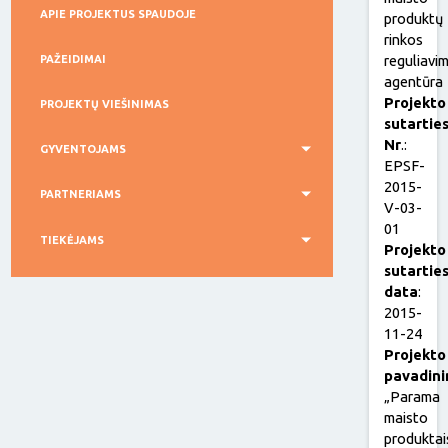
APIE PROJEKTUS SPAUDOJE
produktų
rinkos
reguliavi
PAŽEIDIMAI
agentūra
Projekto
PROJEKTŲ VIEŠINIMAS
sutartie
Nr
.:
GYVENTOJAMS
EPSF-
2015-
PARTNERIAMS
V-03-
01
TIEKĖJAMS
Projekto
sutartie
data
:
2015-
11-24
Projekto
pavadin
„Parama
maisto
produktai