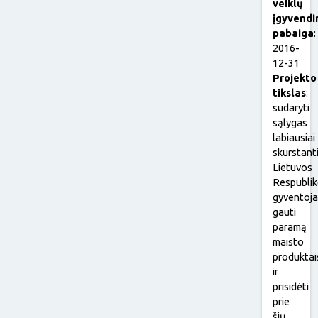
veiklų
įgyvendi
pabaiga
:
2016-
12-31
Projekto
tikslas
:
sudaryti
sąlygas
labiausiai
skurstant
Lietuvos
Respubli
gyventoj
gauti
paramą
maisto
produktai
ir
prisidėti
prie
šių