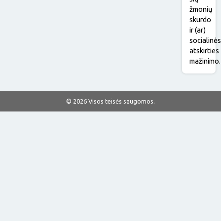
žmonių
skurdo
ir (ar)
socialinė
atskirties
mažinimo.
© 2026 Visos teisės saugomos.