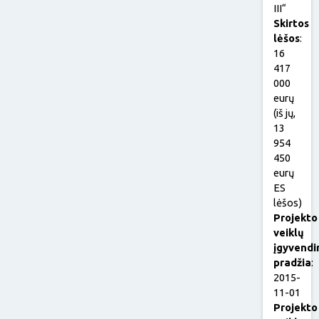
III“
Skirtos
lėšos
:
16
417
000
eurų
(iš jų,
13
954
450
eurų
ES
lėšos)
Projekto
veiklų
įgyvendi
pradžia
:
2015-
11-01
Projekto