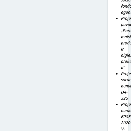
fond
agen
Proj
pava
„Par
mais
produ
ir
higie
prek
II”
Proj
sutar
numer
D4-
325
Proj
numer
EPSF
2020
V-