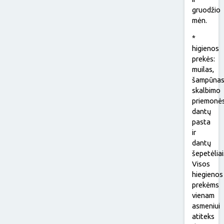
gruodžio
mėn.
*
higienos
prekės:
muilas,
šampūnas
skalbimo
priemonės
dantų
pasta
ir
dantų
šepetėliai
Visos
hiegienos
prekėms
vienam
asmeniui
atiteks