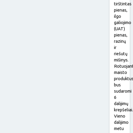
tirštintas
pienas,
ilgo
galiojimo
(UAT)
pienas,
razinų
ir
riešutų
mišinys.
Rotuojan
maisto
produktu
bus
sudaromi
6
dalijimų
krepšeliai
Vieno
dalijimo
metu