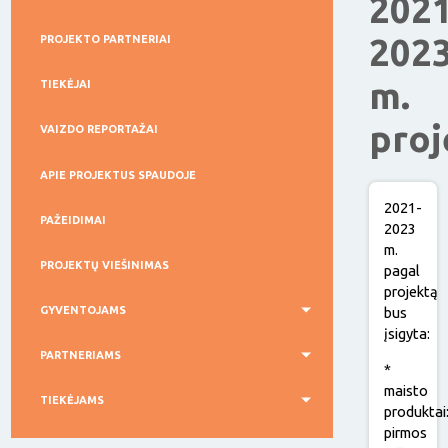
2021
202
PROJEKTO PARTNERIAI
m.
TIEKĖJAI
proj
VAIZDO REPORTAŽAI
APIE PROJEKTUS SPAUDOJE
2021-
PAŽEIDIMAI
2023
m.
PROJEKTŲ VIEŠINIMAS
pagal
projektą
bus
GYVENTOJAMS
įsigyta:
PARTNERIAMS
*
maisto
TIEKĖJAMS
produktai
pirmos