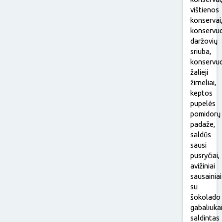
vištienos
konservai
konservu
daržovių
sriuba,
konservuo
žalieji
žirneliai,
keptos
pupelės
pomidorų
padaže,
saldūs
sausi
pusryčiai,
avižiniai
sausainiai
su
šokolado
gabaliukai
saldintas