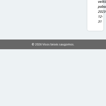
veikl
paba
2023
12-
31
© 2026 Visos teisės saugomos.