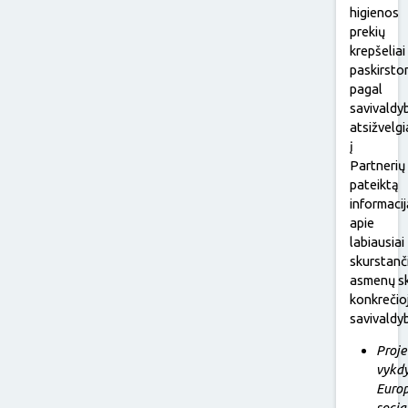
higienos
prekių
krepšeliai
paskirsto
pagal
savivaldy
atsižvelgi
į
Partnerių
pateiktą
informacij
apie
labiausiai
skurstanč
asmenų sk
konkrečio
savivaldyb
Proj
vykdy
Euro
socia