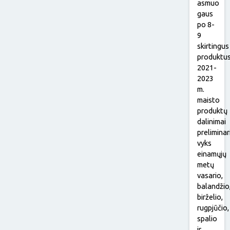
asmuo
gaus
po 8-
9
skirtingus
produktus
2021-
2023
m.
maisto
produktų
dalinimai
preliminar
vyks
einamųjų
metų
vasario,
balandžio
birželio,
rugpjūčio,
spalio
ir