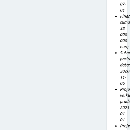
07-
01
Fina
suma
38
000
000
eurų
Sutar
pasi
data:
2020
11-
06
Proj
veikl
pradž
2021
01-
01
Proj