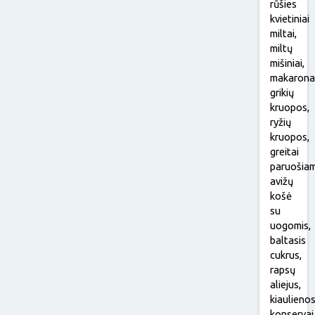
rūšies
kvietiniai
miltai,
miltų
mišiniai,
makaronai
grikių
kruopos,
ryžių
kruopos,
greitai
paruošia
avižų
košė
su
uogomis,
baltasis
cukrus,
rapsų
aliejus,
kiaulieno
konservai