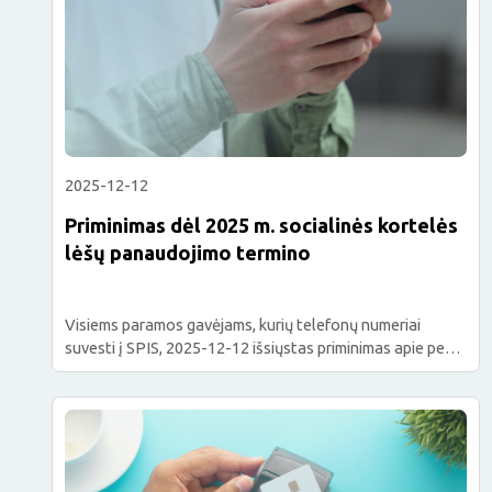
2025-12-12
Priminimas dėl 2025 m. socialinės kortelės
lėšų panaudojimo termino
Visiems paramos gavėjams, kurių telefonų numeriai
suvesti į SPIS, 2025-12-12 išsiųstas priminimas apie per
2025 m. gautų lėšų į socialines korteles panaudojimo
terminą. 2025 m. gautas lėšas į socialinę kortelę
išnaudokite iki 2026-03-14 ir kreipkitės dėl paramos
skyrimo 2026 m. Daugiau informacijos www.priimk.lt
Priminimas siunčiamas iš anksto, kad asmenys galėtų
planuoti lėšų panaudojimą, suspėtų jas išnaudoti […]