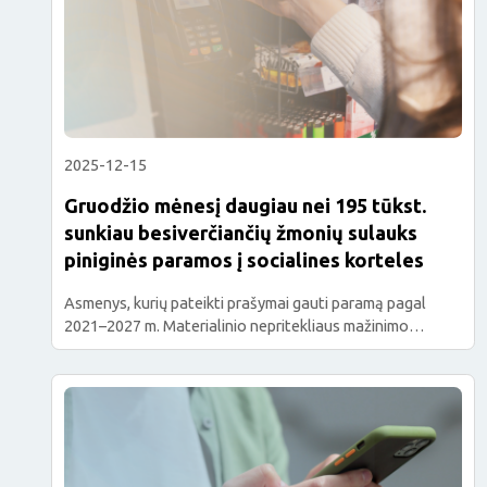
2025-12-15
Gruodžio mėnesį daugiau nei 195 tūkst.
sunkiau besiverčiančių žmonių sulauks
piniginės paramos į socialines korteles
Asmenys, kurių pateikti prašymai gauti paramą pagal
2021–2027 m. Materialinio nepritekliaus mažinimo
programą, finansuojamą Europos socialinio fondo plius
lėšomis, buvo patenkinti iki 2025 m. lapkričio 28 d.
(imtinai), yra įtraukti į 2025 m. ketvirto ketvirčio paramos
gavėjų sąrašus. Planuojama, kad gruodžio viduryje
daugiau nei 195 tūkst. nepasiturinčių gyventojų sulauks
piniginių pervedimų į savo pasirinktų prekybos […]