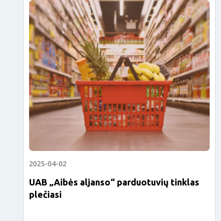
skirtas skirtingų materialinės paramos teikimo formų
gerosios patirties mainams. Šis tarptautinis susitikimas
subūrė beveik 70 dalyvių iš įvairių Europos Sąjungos šalių
narių institucijų bei organizacijų, kurios įgyvendina ESF+
Materialinio nepritekliaus mažinimo lėšomis remiamas
veiklas. […]
2025-04-02
UAB „Aibės aljanso“ parduotuvių tinklas
plečiasi