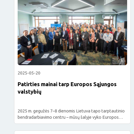
sąrašus. Planuojama, kad birželio viduryje apie 180 tūkst.
nepasiturinčių gyventojų sulauks piniginių pervedimų į
savo pasirinktų prekybos tinklų socialines […]
2025-05-20
Patirties mainai tarp Europos Sąjungos
valstybių
2025 m. gegužės 7–8 dienomis Lietuva tapo tarptautinio
bendradarbiavimo centru – mūsų šalyje vyko Europos
socialinio fondo+ (ESF+) Materialinio nepritekliaus
paramos praktikos bendruomenės renginys,