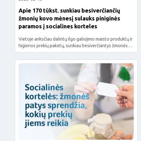
Apie 170 tūkst. sunkiau besiverčiančių
žmonių kovo mėnesį sulauks piniginės
paramos į socialines korteles
Vietoje anksčiau dalintų ilgo galiojimo maisto produktų ir
higienos prekių paketų, sunkiau besiverčiantys žmonės
dabar gauna socialines korteles. Planuojama, kad kovo
pabaigoje apie 170 tūkst. nepasiturinčių asmenų sulauks
piniginių pervedimų į jų pasirinkto prekybos tinklo
socialines korteles. Už gautas lėšas jie patys galės įsigyti
reikalingų maisto produktų ir kitų būtinojo vartojimo
prekių. 2024 metais į […]