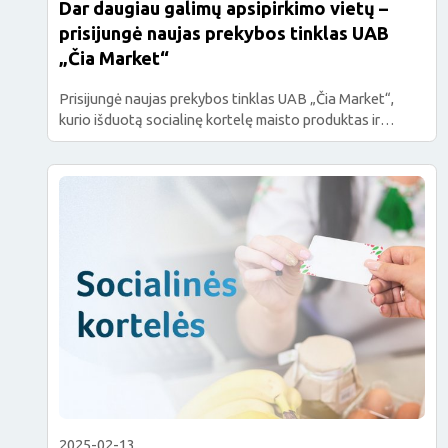
Dar daugiau galimų apsipirkimo vietų –
prisijungė naujas prekybos tinklas UAB
„Čia Market“
Prisijungė naujas prekybos tinklas UAB „Čia Market“,
kurio išduotą socialinę kortelę maisto produktas ir
prekėms įsigyti gali rinktis asmenys, teikiantys prašymus
Materialinio nepritekliaus mažinimo programos paramai
gauti. Tinklo parduotuvės veikia šiose
savivaldybėse: Akmenės rajono, Alytaus miesto, Biržų
rajono, Druskininkų, Ignalinos rajono, Kauno miesto,
Klaipėdos miesto, Kretingos rajono, Marijampolės,
Mažeikių rajono, Pagėgių, Palangos miesto, Panevėžio
miesto, Panevėžio rajono, […]
2025-02-13