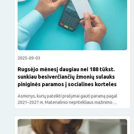
2025-09-03
Rugsėjo mėnesį daugiau nei 188 tūkst.
sunkiau besiverčiančių žmonių sulauks
piniginės paramos į socialines korteles
Asmenys, kurių pateikti prašymai gauti paramą pagal
2021–2027 m. Materialinio nepritekliaus mažinimo
programą, finansuojamą Europos socialinio fondo plius
lėšomis, buvo patenkinti iki 2025 m. rugpjūčio 29 d.
(imtinai), yra įtraukti į 2025 m. trečiojo ketvirčio paramos
gavėjų sąrašus. Planuojama, kad rugsėjo viduryje daugiau
nei 188 tūkst. nepasiturinčių gyventojų sulauks piniginių