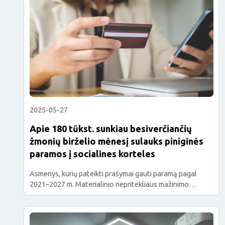
pervedimų į savo pasirinktų prekybos […]
2025-05-27
Apie 180 tūkst. sunkiau besiverčiančių
žmonių birželio mėnesį sulauks piniginės
paramos į socialines korteles
Asmenys, kurių pateikti prašymai gauti paramą pagal
2021–2027 m. Materialinio nepritekliaus mažinimo
programą, finansuojamą Europos socialinio fondo plius
lėšomis, bus patenkinti iki 2025 m. gegužės 30 d. (imtinai),
įtraukiami į 2025 m. antrojo ketvirčio paramos gavėjų