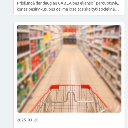
Prisijungė dar daugiau UAB „Aibės aljanso“ parduotuvių,
kurias pasirinkus, bus galima jose atsiskaityti socialinėmis
kortelėmis. Dabar įvairiose savivaldybėse žmonės galės
rinktis iš dar daugiau parduotuvių, kurios suteikia
galimybę paramos gavėjams apsipirkti arčiau namų. Aibės
aljanso parduotuvės pasipildė šiose
savivaldybėse: Alytaus miesto savivaldybėje, Anykščių
rajono savivaldybėje, Birštono miesto savivaldybėje,
Biržų rajono savivaldybėje, Klaipėdos rajono
savivaldybėje, Kupiškio rajono […]
2025-03-28