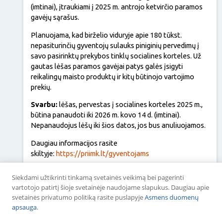
(imtinai), įtraukiami į 2025 m. antrojo ketvirčio paramos
gavėjų sąrašus.
Planuojama, kad birželio viduryje apie 180 tūkst.
nepasiturinčių gyventojų sulauks piniginių pervedimų į
savo pasirinktų prekybos tinklų socialines korteles. Už
gautas lėšas paramos gavėjai patys galės įsigyti
reikalingų maisto produktų ir kitų būtinojo vartojimo
prekių.
Svarbu:
lėšas, pervestas į socialines korteles 2025 m.,
būtina panaudoti iki 2026 m. kovo 14 d. (imtinai).
Nepanaudojus lėšų iki šios datos, jos bus anuliuojamos.
Daugiau informacijos rasite
skiltyje:
https://priimk.lt/gyventojams
Socialinės kortelės ir maisto donacijos
Siekdami užtikrinti tinkamą svetainės veikimą bei pagerinti
finansuojamos 2021-2027 m. Materialinio
vartotojo patirtį šioje svetainėje naudojame slapukus. Daugiau apie
nepritekliaus mažinimo programos Lietuvai
svetainės privatumo politiką rasite puslapyje
Asmens duomenų
lėšomis.
apsauga
.