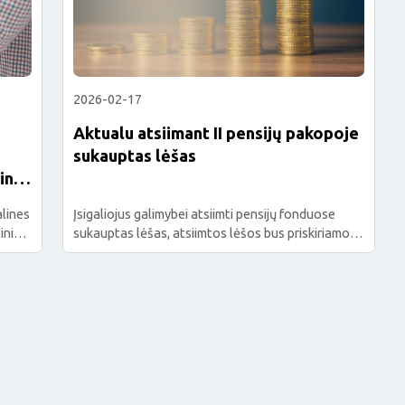
2026-02-17
Aktualu atsiimant II pensijų pakopoje
sukauptas lėšas
lines
alines
Įsigaliojus galimybei atsiimti pensijų fonduose
inio
sukauptas lėšas, atsiimtos lėšos bus priskiriamos
ž
prie asmens pajamų ir turto, išskyrus, atvejus dėl:
gyti
paliatyvios pagalbos (sveikatos priežiūra ypač
sunkiems ligoniams) poreikio; sunkios ligos pagal
patvirtintą ligų sąrašą; netekto dalyvumo (t. y.,
tvirtį
daugiau nei 70 procentų arba buvusi I invalidumo
s
grupė). Socialinę kortelę maisto produktams ir
prekėms įsigyti gaunantys gyventojai […]