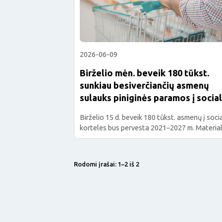
2026-06-09
Birželio mėn. beveik 180 tūkst.
sunkiau besiverčiančių asmenų
sulauks piniginės paramos į socia
korteles
Birželio 15 d. beveik 180 tūkst. asmenų į soci
korteles bus pervesta 2021–2027 m. Material
nepritekliaus mažinimo programos parama. U
gautas lėšas paramos gavėjai patys galės įsi
reikalingų maisto produktų ir kitų būtinojo
Rodomi įrašai:
1–2
iš
2
vartojimo prekių savo pasirinktame prekybos
tinkle. Iš jų, beveik 106 tūkst. asmenų per II ke
papildomai planuoja atsiimti maisto donacija
„Maisto banko“ […]