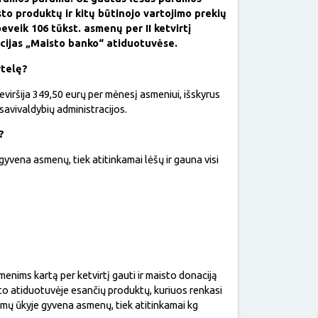
sto produktų ir kitų būtinojo vartojimo prekių
eveik 106 tūkst. asmenų per II ketvirtį
cijas „Maisto banko“ atiduotuvėse.
rtelę?
viršija 349,50 eurų per mėnesį asmeniui, išskyrus
savivaldybių administracijos.
?
gyvena asmenų, tiek atitinkamai lėšų ir gauna visi
nims kartą per ketvirtį gauti ir maisto donaciją
sto atiduotuvėje esančių produktų, kuriuos renkasi
amų ūkyje gyvena asmenų, tiek atitinkamai kg