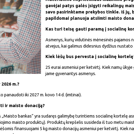
gavėjai patys galės įsigyti reikalingų mai
savo pasirinktame prekybos tinkle. Iš jų, b
papildomai planuoja atsiimti maisto dona
Kas turi teisę gauti paramą į socialinę ko
Asmenys, kurių vidutinės mėnesinės pajamos ne
atvejus, kai galimus didesnius dydžius nustato 
Kiek lėšų bus pervesta į socialinę kortelę
25 eurai asmeniui per ketvirtį. Kiek namų ūkyje 
jame gyvenantys asmenys.
r 2026 m.?
o panaudoti iki 2027 m. kovo 14 d. (imtinai).
ti ir maisto donaciją?
„Maisto bankas“ yra sudaręs galimybę turintiems socialinę kortelę asme
aliojimo maisto produktų). Produktų krepšelis susideda iš tuo metu mai
šomis finansuojami 5 kg maisto donacijų asmeniui per ketvirtį. Kiek n