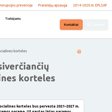
Korupcijos prevencija
Pranešėjų apsauga
2014-2020 m. EPLSAF
Tiekėjams
Kontaktai
Paieška
cialines korteles
siverčiančių
ines korteles
socialines korteles bus pervesta 2021–2027 m.
gramos parama. Už gautas lėšas paramos