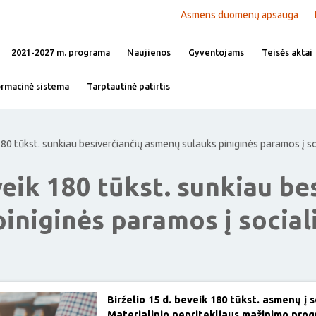
Asmens duomenų apsauga
2021-2027 m. programa
Naujienos
Gyventojams
Teisės aktai
ormacinė sistema
Tarptautinė patirtis
180 tūkst. sunkiau besiverčiančių asmenų sulauks piniginės paramos į so
eik 180 tūkst. sunkiau be
iniginės paramos į social
Birželio 15 d. beveik 180 tūkst. asmenų į 
Materialinio nepritekliaus mažinimo pro