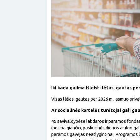
Iki kada galima išleisti lėšas, gautas pe
Visas lėšas, gautas per 2026 m., asmuo prival
Ar socialinės kortelės turėtojai gali gau
46 savivaldybėse labdaros ir paramos fondas 
(besibaigiančio, paskutinės dienos ar ilgo g
paramos gavėjas neatlygintinai. Programos lė