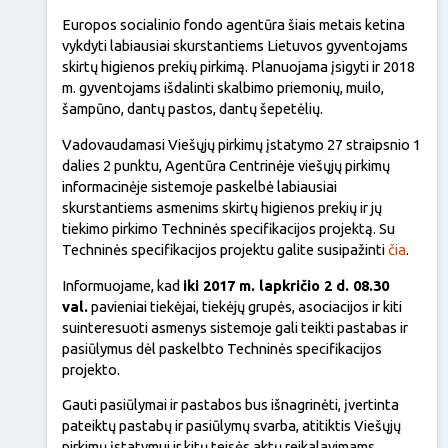
Europos socialinio fondo agentūra šiais metais ketina
vykdyti labiausiai skurstantiems Lietuvos gyventojams
skirtų higienos prekių pirkimą. Planuojama įsigyti ir 2018
m. gyventojams išdalinti skalbimo priemonių, muilo,
šampūno, dantų pastos, dantų šepetėlių.
Vadovaudamasi Viešųjų pirkimų įstatymo 27 straipsnio 1
dalies 2 punktu, Agentūra Centrinėje viešųjų pirkimų
informacinėje sistemoje paskelbė labiausiai
skurstantiems asmenims skirtų higienos prekių ir jų
tiekimo pirkimo Techninės specifikacijos projektą. Su
Techninės specifikacijos projektu galite susipažinti
čia
.
Informuojame, kad
iki 2017 m. lapkričio 2 d. 08.30
val.
pavieniai tiekėjai, tiekėjų grupės, asociacijos ir kiti
suinteresuoti asmenys sistemoje gali teikti pastabas ir
pasiūlymus dėl paskelbto Techninės specifikacijos
projekto.
Gauti pasiūlymai ir pastabos bus išnagrinėti, įvertinta
pateiktų pastabų ir pasiūlymų svarba, atitiktis Viešųjų
pirkimų įstatymui ir kitų teisės aktų reikalavimams.