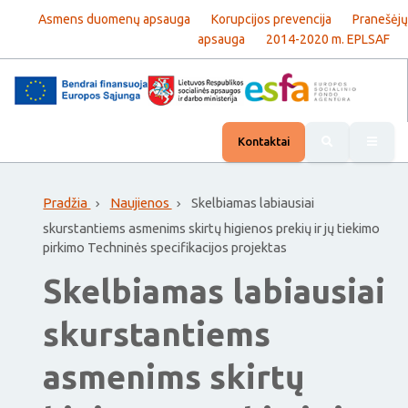
Asmens duomenų apsauga
Korupcijos prevencija
Pranešėjų
apsauga
2014-2020 m. EPLSAF
Rody
Kontaktai
Pradžia
Naujienos
Skelbiamas labiausiai
skurstantiems asmenims skirtų higienos prekių ir jų tiekimo
pirkimo Techninės specifikacijos projektas
Skelbiamas labiausiai
skurstantiems
asmenims skirtų