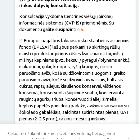
rinkos dalyvių konsultaciją.
Konsultacija vykdoma Centrinės viešųjų pirkimų
informacinės sistemos (CVP IS) priemonėmis. Su
dokumentu galite susipažinti
čia.
Iš Europos pagalbos labiausiai skurstantiems asmenims
fondo (EPLSAF) lėšų bus perkami 19 skirtingų rūšių
maisto produktai: pirmos rūšies kvietiniai miltai, miltų
mišinys kepiniams (pvz., keksui / pyragui / blynams ar kt.),
makaronai, grikių kruopos, ryžių kruopos, greito
paruošimo avižų košė su džiovintomis uogomis, greito
paruošimo avižų košė su džiovintais vaisiais, baltasis
cukrus, rapsų aliejus, kiaulienos konservai, vištienos
konservai, konservuota šiupininė sriuba, konservuota
raugintų agurkų sriuba, konservuoti žalieji žirneliai,
keptos pupelės pomidorų padaže, avižiniai sausainiai su
šokolado gabalėliais, saldintas sutirštintas pienas, UAT
pienas (2–2,5 proc.), razinų ir riešutų mišinys.
Susipažinti su pateikta informacija kviečiame iki
2021 m.
Siekdami užtikrinti tinkamą svetainės veikimą bei pagerinti
gegužės 31 d. 23 val. 59 min.