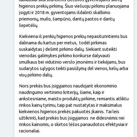
higienos prekių pirkimą. Šiuo viešuoju pirkimu planuojama
įsigyti ir 2018 m. gyventojams išdalinti skalbimo
priemonių, muilo, šampūno, dantų pastos ir dantų
šepetėlių.
Kiekviena iš penkių higienos prekių nepasiturintiems bus
dalinama du kartus per metus, todėl pirkimas
suskaidytas į dešimt pirkimo dalių. Siekiant suteikti
vienodas galimybes pirkimo konkurse dalyvauti
smulkaus bei vidutinio verslo įmonėms ir tiekėjams, bus
sudarytos sąlygos teikti pasiūlymą dėl vienos, kelių arba
visų pirkimo dalių.
Nors prekės bus įsigyjamos naudojant ekonominio
naudingumo vertinimo kriterijų, šiame, kaip ir
ankstesniame, maisto produktų pirkime, remiantis atliktu
rinkos kainų tyrimu, taip pat nustatytas ir maksimalus
kiekvienos higienos prekės pakuotės įkainis. Tai leis
užtikrinti, kad prekės bus įsigyjamos ne didesnėmis nei
rinkos kainomis, o skirtos lėšos panaudotos efektyviai ir
racionaliai.