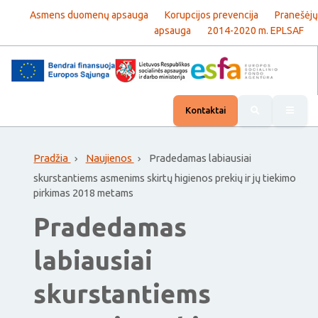
Asmens duomenų apsauga
Korupcijos prevencija
Pranešėjų
apsauga
2014-2020 m. EPLSAF
Rody
Kontaktai
Pradžia
Naujienos
Pradedamas labiausiai
skurstantiems asmenims skirtų higienos prekių ir jų tiekimo
pirkimas 2018 metams
Pradedamas
labiausiai
skurstantiems