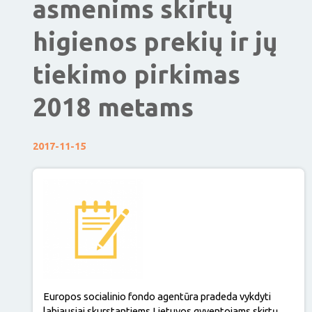
asmenims skirtų
higienos prekių ir jų
tiekimo pirkimas
2018 metams
2017-11-15
Europos socialinio fondo agentūra pradeda vykdyti
labiausiai skurstantiems Lietuvos gyventojams skirtų