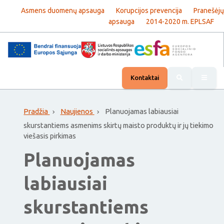
Asmens duomenų apsauga
Korupcijos prevencija
Pranešėjų
apsauga
2014-2020 m. EPLSAF
Rody
Kontaktai
Pradžia
Naujienos
Planuojamas labiausiai
skurstantiems asmenims skirtų maisto produktų ir jų tiekimo
viešasis pirkimas
Planuojamas
labiausiai
skurstantiems