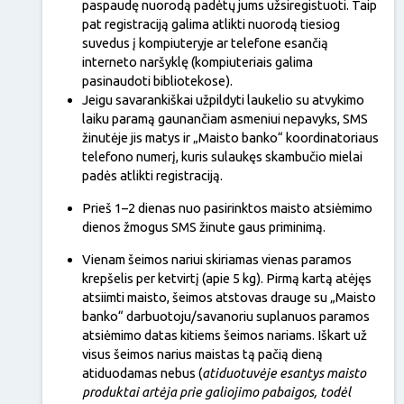
paspaudę nuorodą padėtų jums užsiregistuoti. Taip
pat registraciją galima atlikti nuorodą tiesiog
suvedus į kompiuteryje ar telefone esančią
interneto naršyklę (kompiuteriais galima
pasinaudoti bibliotekose).
Jeigu savarankiškai užpildyti laukelio su atvykimo
laiku paramą gaunančiam asmeniui nepavyks, SMS
žinutėje jis matys ir „Maisto banko“ koordinatoriaus
telefono numerį, kuris sulaukęs skambučio mielai
padės atlikti registraciją.
Prieš 1–2 dienas nuo pasirinktos maisto atsiėmimo
dienos žmogus SMS žinute gaus priminimą.
Vienam šeimos nariui skiriamas vienas paramos
krepšelis per ketvirtį (apie 5 kg). Pirmą kartą atėjęs
atsiimti maisto, šeimos atstovas drauge su „Maisto
banko“ darbuotoju/savanoriu suplanuos paramos
atsiėmimo datas kitiems šeimos nariams. Iškart už
visus šeimos narius maistas tą pačią dieną
atiduodamas nebus (
atiduotuvėje esantys
maisto
produktai artėja prie galiojimo pabaigos, todėl