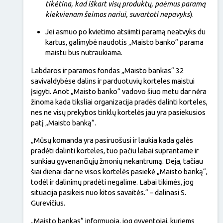
tikėtina, kad iškart visų produktų, paėmus paramą
kiekvienam šeimos nariui, suvartoti nepavyks
).
Jei asmuo po kvietimo atsiimti paramą neatvyks du
kartus, galimybė naudotis „Maisto banko“ parama
maistu bus nutraukiama.
Labdaros ir paramos fondas „Maisto bankas“ 32
savivaldybėse dalins ir parduotuvių korteles maistui
įsigyti. Anot „Maisto banko“ vadovo šiuo metu dar nėra
žinoma kada tiksliai organizacija pradės dalinti korteles,
nes ne visų prekybos tinklų kortelės jau yra pasiekusios
patį „Maisto banką“.
„Mūsų komanda yra pasiruošusi ir laukia kada galės
pradėti dalinti korteles, tuo pačiu labai suprantame ir
sunkiau gyvenančiųjų žmonių nekantrumą. Deja, tačiau
šiai dienai dar ne visos kortelės pasiekė „Maisto banką“,
todėl ir dalinimų pradėti negalime. Labai tikimės, jog
situacija pasikeis nuo kitos savaitės.“ – dalinasi S.
Gurevičius.
„Maisto bankas“ informuoja, jog gyventojai, kuriems