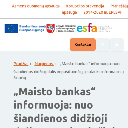
Asmens duomenų apsauga
Korupcijos prevencija
Pranešėjų
apsauga
2014-2020 m. EPLSAF
Rody
Kontaktai
Pradžia
Naujienos
„Maisto bankas“ informuoja: nuo
šiandienos didžioji dalis nepasiturinčiųjų sulauks informacinių
žinučių
„Maisto bankas“
informuoja: nuo
šiandienos didžioji