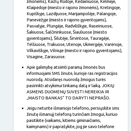
žmonėms), Kazlų Rūdoje, Kėdainiuose, Kelmėje,
Klaipėdoje (miesto ir rajono žmonėms), Kretingoje,
Kupiškyje, Lazdijuose, Marijampolėje, Palangoje,
Panevėžyje (miesto ir rajono gyventojams),
Pasvalyje, Plungėje, Radviliškyje, Raseiniuose,
Šakiuose, Šalčininkuose, Šiauliuose (miesto
gyventojams), Šilutėje, Širvintose, Tauragėje,
Telšiuose, Trakuose, Utenoje, Ukmergėje, Varėnoje,
Vilkaviškyje, Vilniuje (miesto ir rajono gyventojams),
Visagine, Zarasuose.
Apie galimybę atsiimti paramą žmonės bus
informuojami SMS žinute, kurioje ras registracijos
nuorodą. Atsidaręs nuorodą žmogus turės
pasirinkti atvykimui tinkamą datą ir laiką. JOKIŲ
ASMENS DUOMENŲ SUVESTI NEREIKIA IR
„MAISTO BANKAS“ TO DARYTI NEPRAŠO.
Jeigu neturite išmaniojo telefono, persiųskite sms
žinutę išmanujį telefoną turinčiam žmogui, kuriuo
pasitikite (vaikams, kitiems giminaičiams,
kaimynams) ir paprašykite, jog jie savo telefone