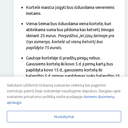
Kortelė maistui įsigyti bus išduodama vieneriems
metams.
Vienai šeimai bus išduodama viena kortelė, kuri
atitinkama suma bus pildoma kas ketvirtį žmogui
skiriant 25 eurus.
Pavyzdžiui, jei jūsų šeimoje yra
trys asmenys, kortelė už vieną ketvirtį bus
papildyta 75 eurais.
Gautoje kortelėje iš pradžių pinigų nebus.
Gavusiems kortelę iki kovo 5 d. ji pirmą kartą bus
papildyta kovo 15 d., gavusiems kortelę iki
balandžio 5 d. pirmas papildymas įvyks balandžio 15
d. Antrasis papildymas visiems paramą gaunantiems
Siekdami užtikrinti tinkamą svetainės veikimą bei pagerinti
žmonėms vyks birželio 15 d.
vartotojo patirtį šioje svetainėje naudojame slapukus. Daugiau apie
svetainės privatumo politiką rasite puslapyje
Asmens duomenų
Jeigu tarp aukščiau paminėtų savivaldybių jūsų
apsauga
.
gyvenamosios vietos nėra, dėl kortelių išdavimo
proceso ir tvarkos turite kreiptis į vietos Socialinių
paslaugų centrą ar seniūnijos socialinį darbuotoją.
Nustatymai