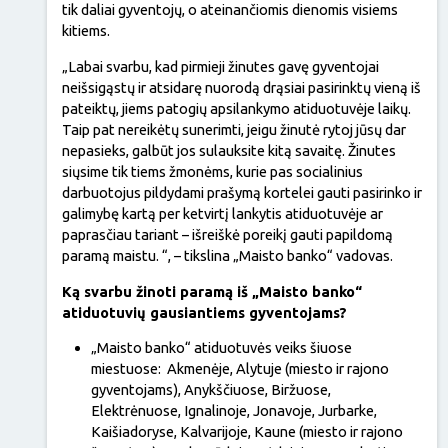
tik daliai gyventojų, o ateinančiomis dienomis visiems
kitiems.
„Labai svarbu, kad pirmieji žinutes gavę gyventojai
neišsigąstų ir atsidarę nuorodą drąsiai pasirinktų vieną iš
pateiktų, jiems patogių apsilankymo atiduotuvėje laikų.
Taip pat nereikėtų sunerimti, jeigu žinutė rytoj jūsų dar
nepasieks, galbūt jos sulauksite kitą savaitę. Žinutes
siųsime tik tiems žmonėms, kurie pas socialinius
darbuotojus pildydami prašymą kortelei gauti pasirinko ir
galimybę kartą per ketvirtį lankytis atiduotuvėje ar
paprasčiau tariant – išreiškė poreikį gauti papildomą
paramą maistu. “, – tikslina „Maisto banko“ vadovas.
Ką svarbu žinoti paramą iš „Maisto banko“
atiduotuvių gausiantiems gyventojams?
„Maisto banko“ atiduotuvės veiks šiuose
miestuose: Akmenėje, Alytuje (miesto ir rajono
gyventojams), Anykščiuose, Biržuose,
Elektrėnuose, Ignalinoje, Jonavoje, Jurbarke,
Kaišiadoryse, Kalvarijoje, Kaune (miesto ir rajono