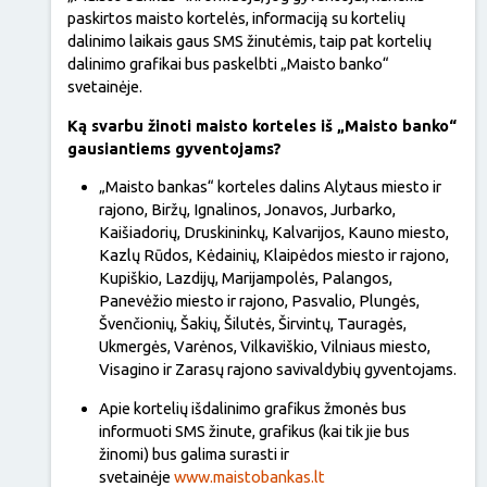
paskirtos maisto kortelės, informaciją su kortelių
dalinimo laikais gaus SMS žinutėmis, taip pat kortelių
dalinimo grafikai bus paskelbti „Maisto banko“
svetainėje.
Ką svarbu žinoti maisto korteles iš „Maisto banko“
gausiantiems gyventojams?
„Maisto bankas“ korteles dalins Alytaus miesto ir
rajono, Biržų, Ignalinos, Jonavos, Jurbarko,
Kaišiadorių, Druskininkų, Kalvarijos, Kauno miesto,
Kazlų Rūdos, Kėdainių, Klaipėdos miesto ir rajono,
Kupiškio, Lazdijų, Marijampolės, Palangos,
Panevėžio miesto ir rajono, Pasvalio, Plungės,
Švenčionių, Šakių, Šilutės, Širvintų, Tauragės,
Ukmergės, Varėnos, Vilkaviškio, Vilniaus miesto,
Visagino ir Zarasų rajono savivaldybių gyventojams.
Apie kortelių išdalinimo grafikus žmonės bus
informuoti SMS žinute, grafikus (kai tik jie bus
žinomi) bus galima surasti ir
svetainėje
www.maistobankas.lt