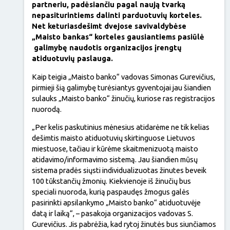
partneriu, padėsiančiu pagal naują tvarką
nepasiturintiems dalinti parduotuvių korteles.
Net keturiasdešimt dvejose savivaldybėse
„Maisto bankas“ korteles gausiantiems pasiūlė
galimybę naudotis organizacijos įrengtų
atiduotuvių paslauga.
Kaip teigia „Maisto banko“ vadovas Simonas Gurevičius,
pirmieji šią galimybę turėsiantys gyventojai jau šiandien
sulauks „Maisto banko“ žinučių, kuriose ras registracijos
nuorodą.
„Per kelis paskutinius mėnesius atidarėme ne tik kelias
dešimtis maisto atiduotuvių skirtinguose Lietuvos
miestuose, tačiau ir kūrėme skaitmenizuotą maisto
atidavimo/informavimo sistemą. Jau šiandien mūsų
sistema pradės siųsti individualizuotas žinutes beveik
100 tūkstančių žmonių. Kiekvienoje iš žinučių bus
speciali nuoroda, kurią paspaudęs žmogus galės
pasirinkti apsilankymo „Maisto banko“ atiduotuvėje
datą ir laiką“, – pasakoja organizacijos vadovas S.
Gurevičius. Jis pabrėžia, kad rytoj žinutės bus siunčiamos