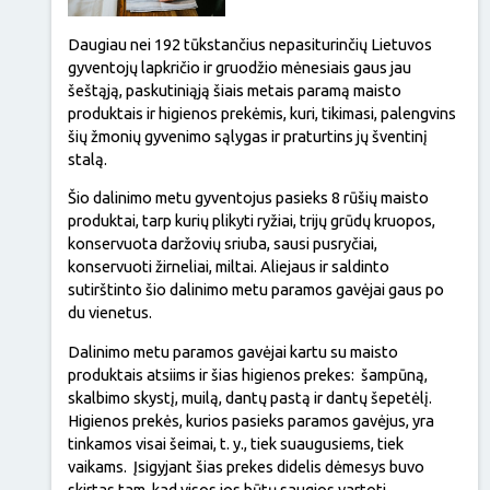
Daugiau nei 192 tūkstančius nepasiturinčių Lietuvos
gyventojų lapkričio ir gruodžio mėnesiais gaus jau
šeštąją, paskutiniąją šiais metais paramą maisto
produktais ir higienos prekėmis, kuri, tikimasi, palengvins
šių žmonių gyvenimo sąlygas ir praturtins jų šventinį
stalą.
Šio dalinimo metu gyventojus pasieks 8 rūšių maisto
produktai, tarp kurių plikyti ryžiai, trijų grūdų kruopos,
konservuota daržovių sriuba, sausi pusryčiai,
konservuoti žirneliai, miltai. Aliejaus ir saldinto
sutirštinto šio dalinimo metu paramos gavėjai gaus po
du vienetus.
Dalinimo metu paramos gavėjai kartu su maisto
produktais atsiims ir šias higienos prekes: šampūną,
skalbimo skystį, muilą, dantų pastą ir dantų šepetėlį.
Higienos prekės, kurios pasieks paramos gavėjus, yra
tinkamos visai šeimai, t. y., tiek suaugusiems, tiek
vaikams. Įsigyjant šias prekes didelis dėmesys buvo
skirtas tam, kad visos jos būtų saugios vartoti,