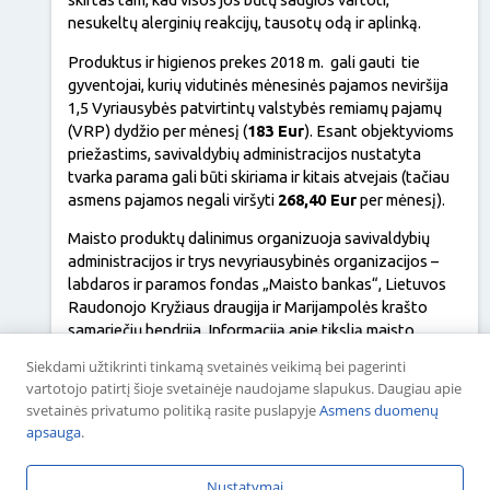
nesukeltų alerginių reakcijų, tausotų odą ir aplinką.
Produktus ir higienos prekes 2018 m. gali gauti tie
gyventojai, kurių vidutinės mėnesinės pajamos neviršija
1,5 Vyriausybės patvirtintų valstybės remiamų pajamų
(VRP) dydžio per mėnesį (
183 Eur
). Esant objektyvioms
priežastims, savivaldybių administracijos nustatyta
tvarka parama gali būti skiriama ir kitais atvejais (tačiau
asmens pajamos negali viršyti
268,40 Eur
per mėnesį).
Maisto produktų dalinimus organizuoja savivaldybių
administracijos ir trys nevyriausybinės organizacijos –
labdaros ir paramos fondas „Maisto bankas“, Lietuvos
Raudonojo Kryžiaus draugija ir Marijampolės krašto
samariečių bendrija. Informaciją apie tikslią maisto
produktų dalijimo vietą ir datą konkrečioje savivaldybėje
Siekdami užtikrinti tinkamą svetainės veikimą bei pagerinti
gyventojai gali rasti savivaldybių administracijų ir
vartotojo patirtį šioje svetainėje naudojame slapukus. Daugiau apie
„Maisto banko“ interneto puslapiuose bei Marijampolės
svetainės privatumo politiką rasite puslapyje
Asmens duomenų
krašto samariečių bendrijos „Facebook“ paskyroje.
apsauga
.
Projektas finansuojamas Europos pagalbos labiausiai
skurstantiems asmenims fondo (EPLSAF) lėšomis
Nustatymai