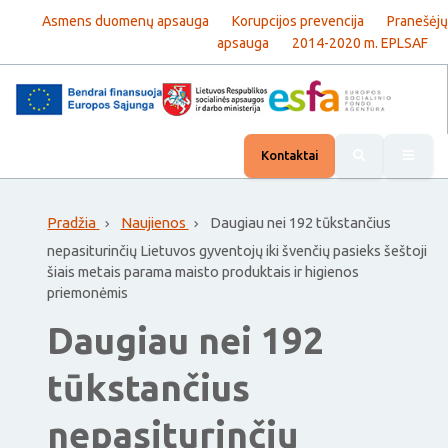
Asmens duomenų apsauga
Korupcijos prevencija
Pranešėjų
apsauga
2014-2020 m. EPLSAF
Rody
Kontaktai
Pradžia
Naujienos
Daugiau nei 192 tūkstančius
nepasiturinčių Lietuvos gyventojų iki švenčių pasieks šeštoji
šiais metais parama maisto produktais ir higienos
priemonėmis
Daugiau nei 192
tūkstančius
nepasiturinčių